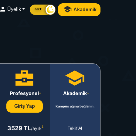
Üyelik
Akademik
GECE
Profesyonel
Akademik
Giriş Yap
Kampüs ağına bağlanın.
3529 TL
/aylık
Teklif Al