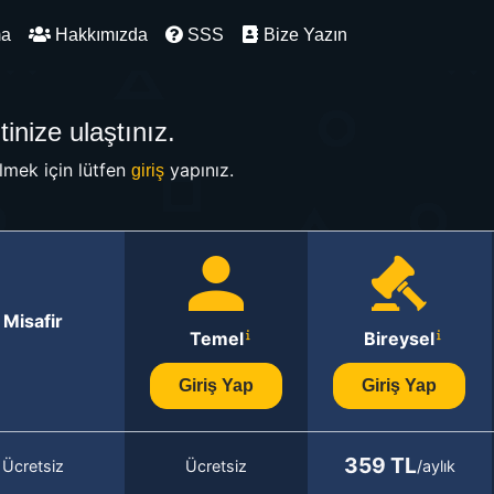
ma
Hakkımızda
SSS
Bize Yazın
inize ulaştınız.
mek için lütfen
yapınız.
giriş
Misafir
Temel
Bireysel
Giriş Yap
Giriş Yap
359 TL
Ücretsiz
Ücretsiz
/aylık