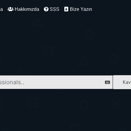
ma
Hakkımızda
SSS
Bize Yazın
Kav