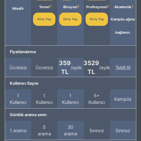
Temel
Bireysel
Profesyonel
Akademik
Misafir
Kampüs ağına
Giriş Yap
Giriş Yap
Giriş Yap
bağlanın.
Fiyatlandırma
359
3529
Ücretsiz
Ücretsiz
/aylık
/aylık
Teklif Al
TL
TL
Kullanıcı Sayısı
1
1
1
5+
Kampüs
Kullanıcı
Kullanıcı
Kullanıcı
Kullanıcı
Günlük arama sınırı
5
30
1 arama
Sınırsız
Sınırsız
arama
arama