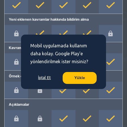
Yeni eklenen kavramlar hakkında bildirim alma
Mobil uygulamada kullanım
Kavram önerme
daha kolay. Google Play'e
yönlendirilmek ister misiniz?
Örnek cümleler
İptal Et
Yükle
Açıklamalar