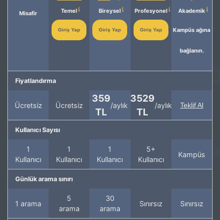
Temel
Bireysel
Profesyonel
Akademik
Misafir
Kampüs ağına
Giriş Yap
Giriş Yap
Giriş Yap
bağlanın.
Fiyatlandırma
359
3529
Ücretsiz
Ücretsiz
/aylık
/aylık
Teklif Al
TL
TL
Kullanıcı Sayısı
1
1
1
5+
Kampüs
Kullanıcı
Kullanıcı
Kullanıcı
Kullanıcı
Günlük arama sınırı
5
30
1 arama
Sınırsız
Sınırsız
arama
arama