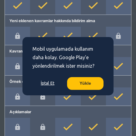
Yeni eklenen kavramlar hakkında bildirim alma
Mobil uygulamada kullanım
Kavram önerme
daha kolay. Google Play'e
yönlendirilmek ister misiniz?
Örnek cümleler
İptal Et
Yükle
Açıklamalar