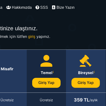
ma
Hakkımızda
SSS
Bize Yazın
inize ulaştınız.
mek için lütfen
yapınız.
giriş
Misafir
Temel
Bireysel
Giriş Yap
Giriş Yap
359 TL
Ücretsiz
Ücretsiz
/aylık