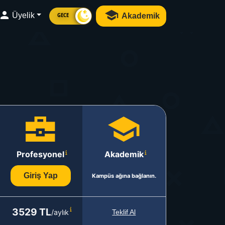
Üyelik
Akademik
GECE
Profesyonel
Akademik
Giriş Yap
Kampüs ağına bağlanın.
3529 TL
/aylık
Teklif Al