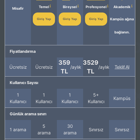
Temel
Bireysel
Profesyonel
Akademik
Misafir
Kampüs ağına
Giriş Yap
Giriş Yap
Giriş Yap
bağlanın.
Fiyatlandırma
359
3529
Ücretsiz
Ücretsiz
/aylık
/aylık
Teklif Al
TL
TL
Kullanıcı Sayısı
1
1
1
5+
Kampüs
Kullanıcı
Kullanıcı
Kullanıcı
Kullanıcı
Günlük arama sınırı
5
30
1 arama
Sınırsız
Sınırsız
arama
arama