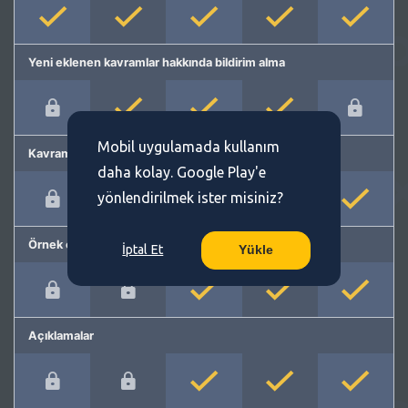
Yeni eklenen kavramlar hakkında bildirim alma
Mobil uygulamada kullanım
Kavram önerme
daha kolay. Google Play'e
yönlendirilmek ister misiniz?
Örnek cümleler
İptal Et
Yükle
Açıklamalar