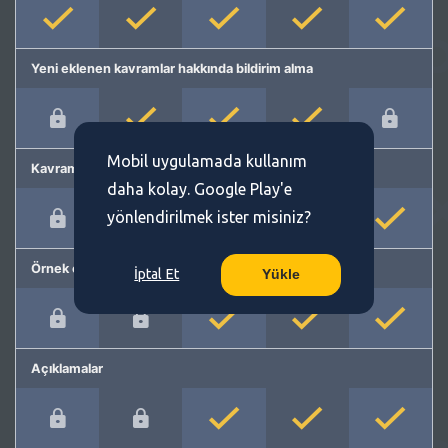
Yeni eklenen kavramlar hakkında bildirim alma
Mobil uygulamada kullanım
Kavram önerme
daha kolay. Google Play'e
yönlendirilmek ister misiniz?
Örnek cümleler
İptal Et
Yükle
Açıklamalar