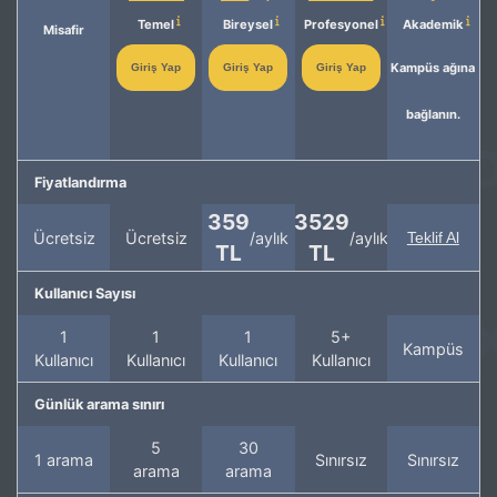
Temel
Bireysel
Profesyonel
Akademik
Misafir
Kampüs ağına
Giriş Yap
Giriş Yap
Giriş Yap
bağlanın.
Fiyatlandırma
359
3529
Ücretsiz
Ücretsiz
/aylık
/aylık
Teklif Al
TL
TL
Kullanıcı Sayısı
1
1
1
5+
Kampüs
Kullanıcı
Kullanıcı
Kullanıcı
Kullanıcı
Günlük arama sınırı
5
30
1 arama
Sınırsız
Sınırsız
arama
arama