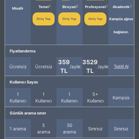
Temel
Bireysel
Profesyonel
Akademik
Misafir
Kampüs ağına
Giriş Yap
Giriş Yap
Giriş Yap
bağlanın.
Fiyatlandırma
359
3529
Ücretsiz
Ücretsiz
/aylık
/aylık
Teklif Al
TL
TL
Kullanıcı Sayısı
1
1
1
5+
Kampüs
Kullanıcı
Kullanıcı
Kullanıcı
Kullanıcı
Günlük arama sınırı
5
30
1 arama
Sınırsız
Sınırsız
arama
arama