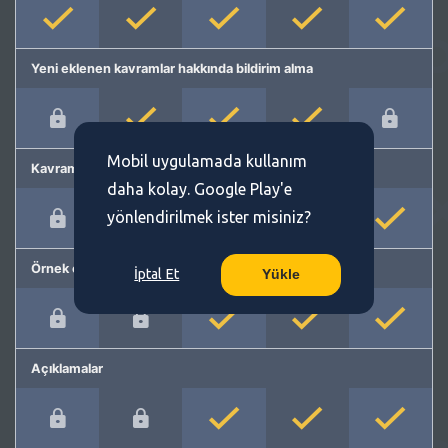
Yeni eklenen kavramlar hakkında bildirim alma
Mobil uygulamada kullanım
Kavram önerme
daha kolay. Google Play'e
yönlendirilmek ister misiniz?
Örnek cümleler
İptal Et
Yükle
Açıklamalar