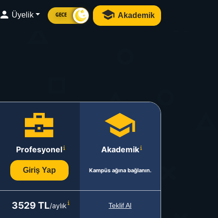
Üyelik
Akademik
GECE
Profesyonel
Akademik
Giriş Yap
Kampüs ağına bağlanın.
3529 TL
/aylık
Teklif Al