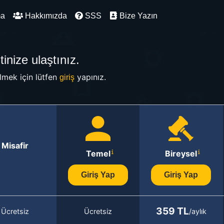
ma
Hakkımızda
SSS
Bize Yazın
inize ulaştınız.
mek için lütfen
yapınız.
giriş
Misafir
Temel
Bireysel
Giriş Yap
Giriş Yap
359 TL
Ücretsiz
Ücretsiz
/aylık