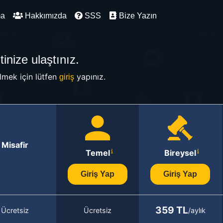
ma
Hakkımızda
SSS
Bize Yazın
inize ulaştınız.
mek için lütfen
yapınız.
giriş
Misafir
Temel
Bireysel
Giriş Yap
Giriş Yap
359 TL
Ücretsiz
Ücretsiz
/aylık