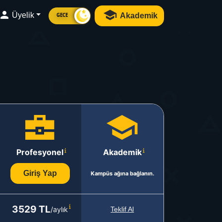
Üyelik
Akademik
GECE
Profesyonel
Akademik
Giriş Yap
Kampüs ağına bağlanın.
3529 TL
/aylık
Teklif Al