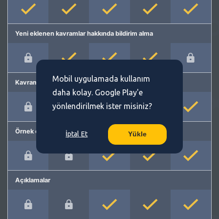
Yeni eklenen kavramlar hakkında bildirim alma
Mobil uygulamada kullanım
Kavram önerme
daha kolay. Google Play'e
yönlendirilmek ister misiniz?
Örnek cümleler
İptal Et
Yükle
Açıklamalar