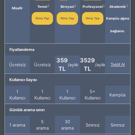
Temel
Bireysel
Profesyonel
Akademik
Misafir
Kampüs ağına
Giriş Yap
Giriş Yap
Giriş Yap
bağlanın.
Fiyatlandırma
359
3529
Ücretsiz
Ücretsiz
/aylık
/aylık
Teklif Al
TL
TL
Kullanıcı Sayısı
1
1
1
5+
Kampüs
Kullanıcı
Kullanıcı
Kullanıcı
Kullanıcı
Günlük arama sınırı
5
30
1 arama
Sınırsız
Sınırsız
arama
arama