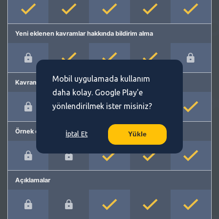
Yeni eklenen kavramlar hakkında bildirim alma
Mobil uygulamada kullanım
Kavram önerme
daha kolay. Google Play'e
yönlendirilmek ister misiniz?
Örnek cümleler
İptal Et
Yükle
Açıklamalar