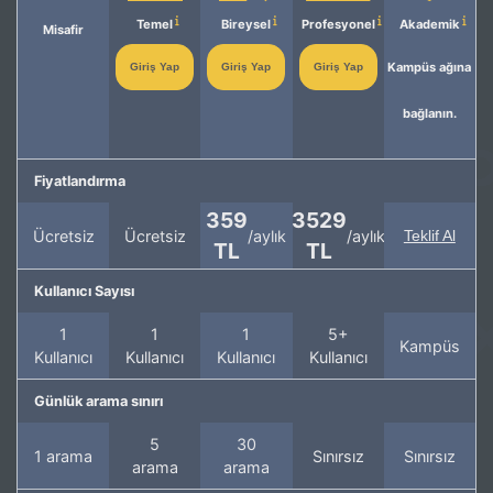
Temel
Bireysel
Profesyonel
Akademik
Misafir
Kampüs ağına
Giriş Yap
Giriş Yap
Giriş Yap
bağlanın.
Fiyatlandırma
359
3529
Ücretsiz
Ücretsiz
/aylık
/aylık
Teklif Al
TL
TL
Kullanıcı Sayısı
1
1
1
5+
Kampüs
Kullanıcı
Kullanıcı
Kullanıcı
Kullanıcı
Günlük arama sınırı
5
30
1 arama
Sınırsız
Sınırsız
arama
arama