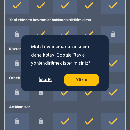
Yeni eklenen kavramlar hakkında bildirim alma
Mobil uygulamada kullanım
Kavram önerme
daha kolay. Google Play'e
yönlendirilmek ister misiniz?
Örnek cümleler
İptal Et
Yükle
Açıklamalar