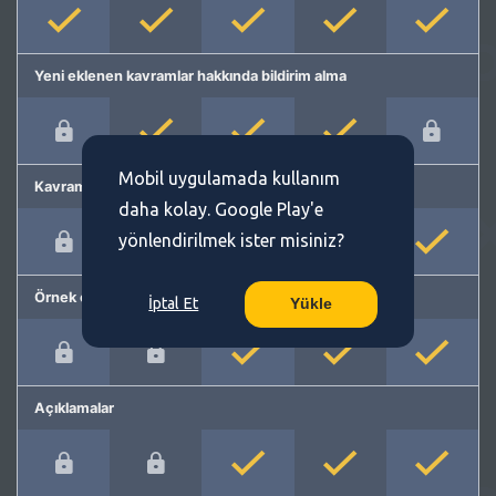
Yeni eklenen kavramlar hakkında bildirim alma
Mobil uygulamada kullanım
Kavram önerme
daha kolay. Google Play'e
yönlendirilmek ister misiniz?
Örnek cümleler
İptal Et
Yükle
Açıklamalar