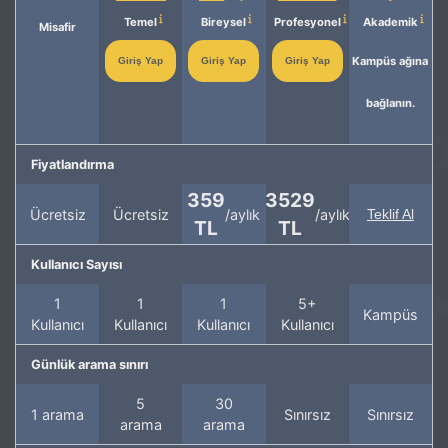
Temel
Bireysel
Profesyonel
Akademik
Misafir
Kampüs ağına
Giriş Yap
Giriş Yap
Giriş Yap
bağlanın.
Fiyatlandırma
359
3529
Ücretsiz
Ücretsiz
/aylık
/aylık
Teklif Al
TL
TL
Kullanıcı Sayısı
1
1
1
5+
Kampüs
Kullanıcı
Kullanıcı
Kullanıcı
Kullanıcı
Günlük arama sınırı
5
30
1 arama
Sınırsız
Sınırsız
arama
arama