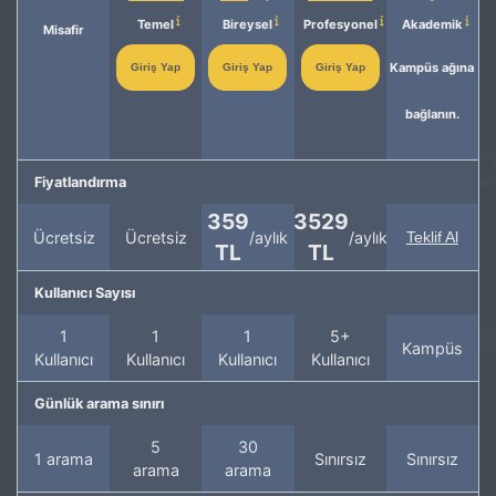
Temel
Bireysel
Profesyonel
Akademik
Misafir
Kampüs ağına
Giriş Yap
Giriş Yap
Giriş Yap
bağlanın.
Fiyatlandırma
359
3529
Ücretsiz
Ücretsiz
/aylık
/aylık
Teklif Al
TL
TL
Kullanıcı Sayısı
1
1
1
5+
Kampüs
Kullanıcı
Kullanıcı
Kullanıcı
Kullanıcı
Günlük arama sınırı
5
30
1 arama
Sınırsız
Sınırsız
arama
arama