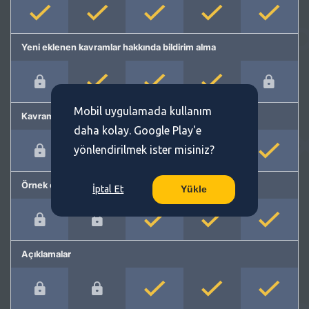
Yeni eklenen kavramlar hakkında bildirim alma
Mobil uygulamada kullanım
Kavram önerme
daha kolay. Google Play'e
yönlendirilmek ister misiniz?
Örnek cümleler
İptal Et
Yükle
Açıklamalar