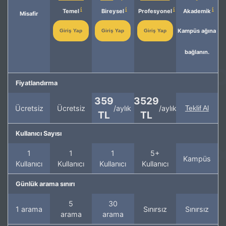
Temel
Bireysel
Profesyonel
Akademik
Misafir
Kampüs ağına
Giriş Yap
Giriş Yap
Giriş Yap
bağlanın.
Fiyatlandırma
359
3529
Ücretsiz
Ücretsiz
/aylık
/aylık
Teklif Al
TL
TL
Kullanıcı Sayısı
1
1
1
5+
Kampüs
Kullanıcı
Kullanıcı
Kullanıcı
Kullanıcı
Günlük arama sınırı
5
30
1 arama
Sınırsız
Sınırsız
arama
arama