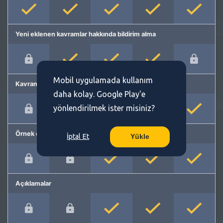
Yeni eklenen kavramlar hakkında bildirim alma
Mobil uygulamada kullanım
Kavram önerme
daha kolay. Google Play'e
yönlendirilmek ister misiniz?
Örnek cümleler
İptal Et
Yükle
Açıklamalar