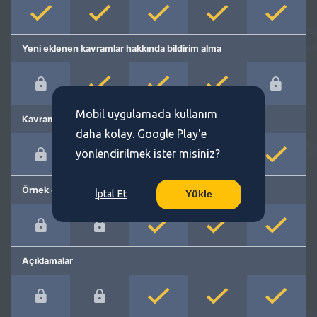
Yeni eklenen kavramlar hakkında bildirim alma
Mobil uygulamada kullanım
Kavram önerme
daha kolay. Google Play'e
yönlendirilmek ister misiniz?
Örnek cümleler
İptal Et
Yükle
Açıklamalar