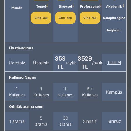
Temel
Bireysel
Profesyonel
Akademik
Misafir
Kampüs ağına
Giriş Yap
Giriş Yap
Giriş Yap
bağlanın.
Fiyatlandırma
359
3529
Ücretsiz
Ücretsiz
/aylık
/aylık
Teklif Al
TL
TL
Kullanıcı Sayısı
1
1
1
5+
Kampüs
Kullanıcı
Kullanıcı
Kullanıcı
Kullanıcı
Günlük arama sınırı
5
30
1 arama
Sınırsız
Sınırsız
arama
arama