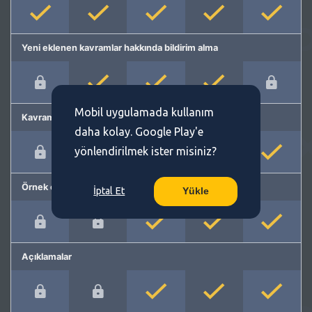
Yeni eklenen kavramlar hakkında bildirim alma
Mobil uygulamada kullanım
Kavram önerme
daha kolay. Google Play'e
yönlendirilmek ister misiniz?
Örnek cümleler
İptal Et
Yükle
Açıklamalar