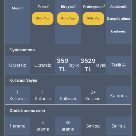
Temel
Bireysel
Profesyonel
Akademik
Misafir
Kampüs ağına
Giriş Yap
Giriş Yap
Giriş Yap
bağlanın.
Fiyatlandırma
359
3529
Ücretsiz
Ücretsiz
/aylık
/aylık
Teklif Al
TL
TL
Kullanıcı Sayısı
1
1
1
5+
Kampüs
Kullanıcı
Kullanıcı
Kullanıcı
Kullanıcı
Günlük arama sınırı
5
30
1 arama
Sınırsız
Sınırsız
arama
arama