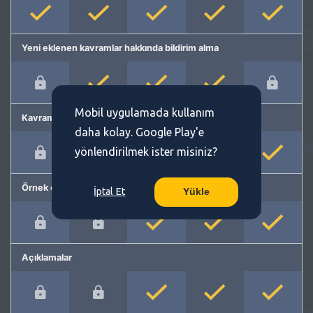
Yeni eklenen kavramlar hakkında bildirim alma
Mobil uygulamada kullanım
Kavram önerme
daha kolay. Google Play'e
yönlendirilmek ister misiniz?
Örnek cümleler
İptal Et
Yükle
Açıklamalar