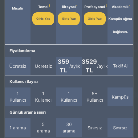
Temel
Bireysel
Profesyonel
Akademik
Misafir
Kampüs ağına
Giriş Yap
Giriş Yap
Giriş Yap
bağlanın.
Fiyatlandırma
359
3529
Ücretsiz
Ücretsiz
/aylık
/aylık
Teklif Al
TL
TL
Kullanıcı Sayısı
1
1
1
5+
Kampüs
Kullanıcı
Kullanıcı
Kullanıcı
Kullanıcı
Günlük arama sınırı
5
30
1 arama
Sınırsız
Sınırsız
arama
arama