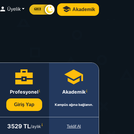
Üyelik
Akademik
GECE
Profesyonel
Akademik
Giriş Yap
Kampüs ağına bağlanın.
3529 TL
/aylık
Teklif Al