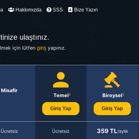
ma
Hakkımızda
SSS
Bize Yazın
inize ulaştınız.
mek için lütfen
yapınız.
giriş
Misafir
Temel
Bireysel
Giriş Yap
Giriş Yap
359 TL
Ücretsiz
Ücretsiz
/aylık