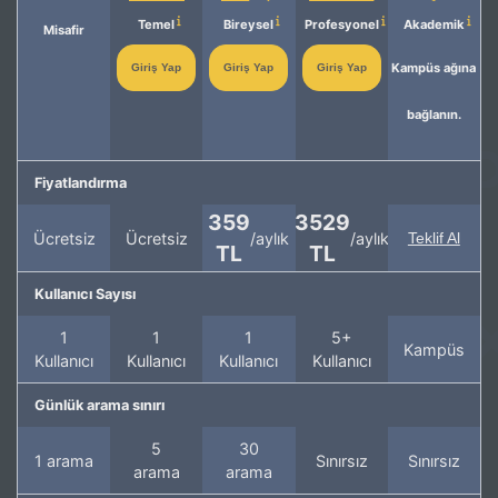
Temel
Bireysel
Profesyonel
Akademik
Misafir
Kampüs ağına
Giriş Yap
Giriş Yap
Giriş Yap
bağlanın.
Fiyatlandırma
359
3529
Ücretsiz
Ücretsiz
/aylık
/aylık
Teklif Al
TL
TL
Kullanıcı Sayısı
1
1
1
5+
Kampüs
Kullanıcı
Kullanıcı
Kullanıcı
Kullanıcı
Günlük arama sınırı
5
30
1 arama
Sınırsız
Sınırsız
arama
arama