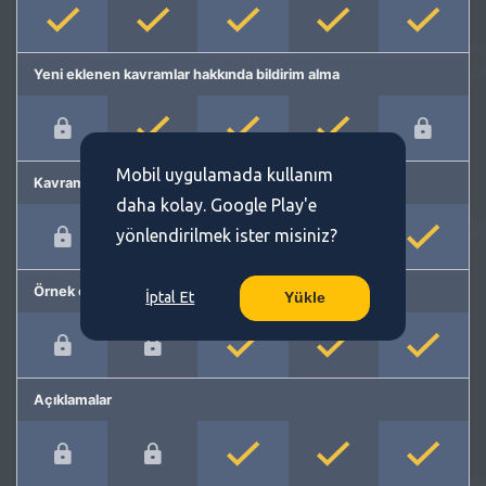
Yeni eklenen kavramlar hakkında bildirim alma
Mobil uygulamada kullanım
Kavram önerme
daha kolay. Google Play'e
yönlendirilmek ister misiniz?
Örnek cümleler
İptal Et
Yükle
Açıklamalar