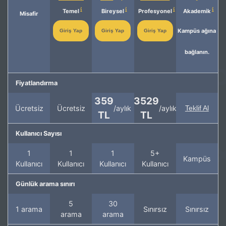
Temel
Bireysel
Profesyonel
Akademik
Misafir
Kampüs ağına
Giriş Yap
Giriş Yap
Giriş Yap
bağlanın.
Fiyatlandırma
359
3529
Ücretsiz
Ücretsiz
/aylık
/aylık
Teklif Al
TL
TL
Kullanıcı Sayısı
1
1
1
5+
Kampüs
Kullanıcı
Kullanıcı
Kullanıcı
Kullanıcı
Günlük arama sınırı
5
30
1 arama
Sınırsız
Sınırsız
arama
arama