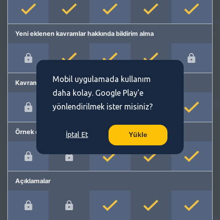
Yeni eklenen kavramlar hakkında bildirim alma
Mobil uygulamada kullanım
Kavram önerme
daha kolay. Google Play'e
yönlendirilmek ister misiniz?
Örnek cümleler
İptal Et
Yükle
Açıklamalar