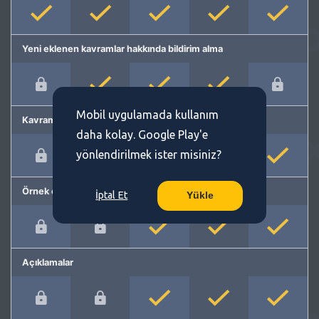
Yeni eklenen kavramlar hakkında bildirim alma
Mobil uygulamada kullanım
Kavram önerme
daha kolay. Google Play'e
yönlendirilmek ister misiniz?
Örnek cümleler
İptal Et
Yükle
Açıklamalar