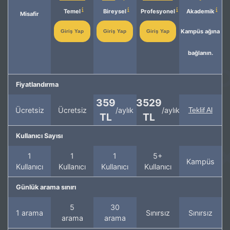
Temel
Bireysel
Profesyonel
Akademik
Misafir
Kampüs ağına
Giriş Yap
Giriş Yap
Giriş Yap
bağlanın.
Fiyatlandırma
359
3529
Ücretsiz
Ücretsiz
/aylık
/aylık
Teklif Al
TL
TL
Kullanıcı Sayısı
1
1
1
5+
Kampüs
Kullanıcı
Kullanıcı
Kullanıcı
Kullanıcı
Günlük arama sınırı
5
30
1 arama
Sınırsız
Sınırsız
arama
arama