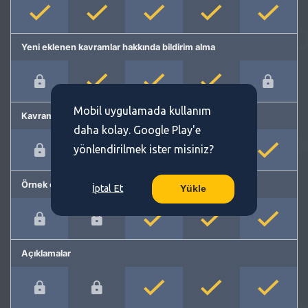
Yeni eklenen kavramlar hakkında bildirim alma
Mobil uygulamada kullanım
Kavram önerme
daha kolay. Google Play'e
yönlendirilmek ister misiniz?
Örnek cümleler
İptal Et
Yükle
Açıklamalar