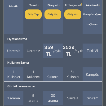
Temel
Bireysel
Profesyonel
Akademik
Misafir
Kampüs ağına
Giriş Yap
Giriş Yap
Giriş Yap
bağlanın.
Fiyatlandırma
359
3529
Ücretsiz
Ücretsiz
/aylık
/aylık
Teklif Al
TL
TL
Kullanıcı Sayısı
1
1
1
5+
Kampüs
Kullanıcı
Kullanıcı
Kullanıcı
Kullanıcı
Günlük arama sınırı
5
30
1 arama
Sınırsız
Sınırsız
arama
arama