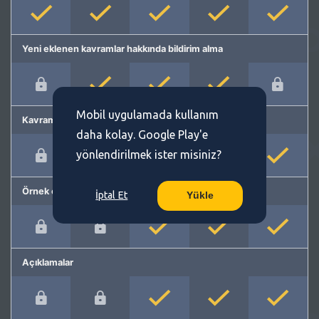
Yeni eklenen kavramlar hakkında bildirim alma
Mobil uygulamada kullanım
Kavram önerme
daha kolay. Google Play'e
yönlendirilmek ister misiniz?
Örnek cümleler
İptal Et
Yükle
Açıklamalar