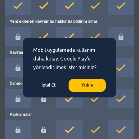
Yeni eklenen kavramlar hakkında bildirim alma
Mobil uygulamada kullanım
Kavram önerme
daha kolay. Google Play'e
yönlendirilmek ister misiniz?
Örnek cümleler
İptal Et
Yükle
Açıklamalar