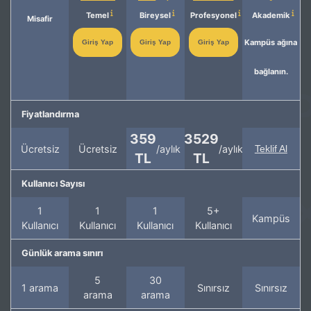
Temel
Bireysel
Profesyonel
Akademik
Misafir
Kampüs ağına
Giriş Yap
Giriş Yap
Giriş Yap
bağlanın.
Fiyatlandırma
359
3529
Ücretsiz
Ücretsiz
/aylık
/aylık
Teklif Al
TL
TL
Kullanıcı Sayısı
1
1
1
5+
Kampüs
Kullanıcı
Kullanıcı
Kullanıcı
Kullanıcı
Günlük arama sınırı
5
30
1 arama
Sınırsız
Sınırsız
arama
arama