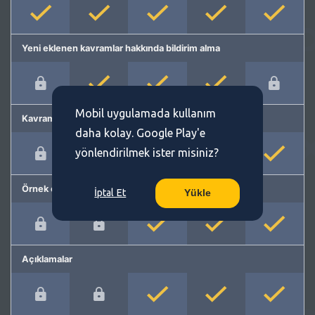
Yeni eklenen kavramlar hakkında bildirim alma
Mobil uygulamada kullanım
Kavram önerme
daha kolay. Google Play'e
yönlendirilmek ister misiniz?
Örnek cümleler
İptal Et
Yükle
Açıklamalar