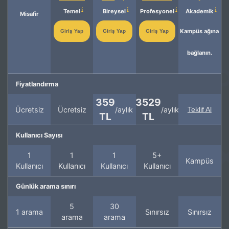
Temel
Bireysel
Profesyonel
Akademik
Misafir
Kampüs ağına
Giriş Yap
Giriş Yap
Giriş Yap
bağlanın.
Fiyatlandırma
359
3529
Ücretsiz
Ücretsiz
/aylık
/aylık
Teklif Al
TL
TL
Kullanıcı Sayısı
1
1
1
5+
Kampüs
Kullanıcı
Kullanıcı
Kullanıcı
Kullanıcı
Günlük arama sınırı
5
30
1 arama
Sınırsız
Sınırsız
arama
arama