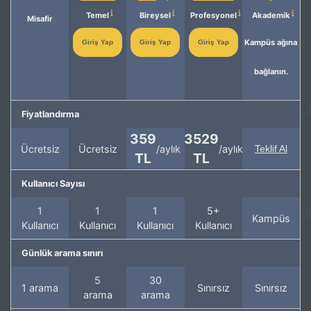
Temel
Bireysel
Profesyonel
Akademik
Misafir
Kampüs ağına
Giriş Yap
Giriş Yap
Giriş Yap
bağlanın.
Fiyatlandırma
359
3529
Ücretsiz
Ücretsiz
/aylık
/aylık
Teklif Al
TL
TL
Kullanıcı Sayısı
1
1
1
5+
Kampüs
Kullanıcı
Kullanıcı
Kullanıcı
Kullanıcı
Günlük arama sınırı
5
30
1 arama
Sınırsız
Sınırsız
arama
arama