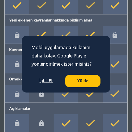
Yeni eklenen kavramlar hakkında bildirim alma
Mobil uygulamada kullanım
Kavram önerme
daha kolay. Google Play'e
yönlendirilmek ister misiniz?
Örnek cümleler
İptal Et
Yükle
Açıklamalar