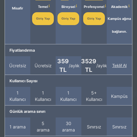
Temel
Bireysel
Profesyonel
Akademik
Misafir
Kampüs ağına
Giriş Yap
Giriş Yap
Giriş Yap
bağlanın.
Fiyatlandırma
359
3529
Ücretsiz
Ücretsiz
/aylık
/aylık
Teklif Al
TL
TL
Kullanıcı Sayısı
1
1
1
5+
Kampüs
Kullanıcı
Kullanıcı
Kullanıcı
Kullanıcı
Günlük arama sınırı
5
30
1 arama
Sınırsız
Sınırsız
arama
arama