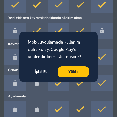
Yeni eklenen kavramlar hakkında bildirim alma
Mobil uygulamada kullanım
Kavram önerme
daha kolay. Google Play'e
yönlendirilmek ister misiniz?
Örnek cümleler
İptal Et
Yükle
Açıklamalar