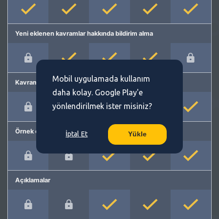
Yeni eklenen kavramlar hakkında bildirim alma
Mobil uygulamada kullanım
Kavram önerme
daha kolay. Google Play'e
yönlendirilmek ister misiniz?
Örnek cümleler
İptal Et
Yükle
Açıklamalar