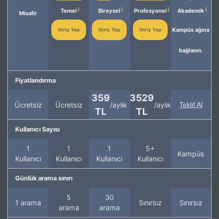
Temel
Bireysel
Profesyonel
Akademik
Misafir
Kampüs ağına
Giriş Yap
Giriş Yap
Giriş Yap
bağlanın.
Fiyatlandırma
359
3529
Ücretsiz
Ücretsiz
/aylık
/aylık
Teklif Al
TL
TL
Kullanıcı Sayısı
1
1
1
5+
Kampüs
Kullanıcı
Kullanıcı
Kullanıcı
Kullanıcı
Günlük arama sınırı
5
30
1 arama
Sınırsız
Sınırsız
arama
arama