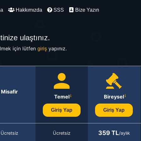
ma
Hakkımızda
SSS
Bize Yazın
inize ulaştınız.
mek için lütfen
yapınız.
giriş
Misafir
Temel
Bireysel
Giriş Yap
Giriş Yap
359 TL
Ücretsiz
Ücretsiz
/aylık