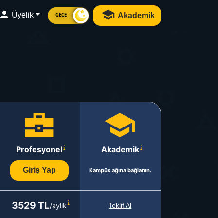
Üyelik
Akademik
GECE
Profesyonel
Akademik
Giriş Yap
Kampüs ağına bağlanın.
3529 TL
/aylık
Teklif Al