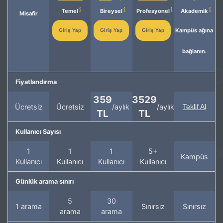
Temel
Bireysel
Profesyonel
Akademik
Misafir
Kampüs ağına
Giriş Yap
Giriş Yap
Giriş Yap
bağlanın.
Fiyatlandırma
359
3529
Ücretsiz
Ücretsiz
/aylık
/aylık
Teklif Al
TL
TL
Kullanıcı Sayısı
1
1
1
5+
Kampüs
Kullanıcı
Kullanıcı
Kullanıcı
Kullanıcı
Günlük arama sınırı
5
30
1 arama
Sınırsız
Sınırsız
arama
arama