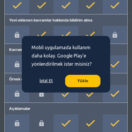
Yeni eklenen kavramlar hakkında bildirim alma
Mobil uygulamada kullanım
Kavram önerme
daha kolay. Google Play'e
yönlendirilmek ister misiniz?
Örnek cümleler
İptal Et
Yükle
Açıklamalar