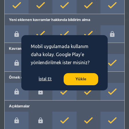
Yeni eklenen kavramlar hakkında bildirim alma
Mobil uygulamada kullanım
Kavram önerme
daha kolay. Google Play'e
yönlendirilmek ister misiniz?
Örnek cümleler
İptal Et
Yükle
Açıklamalar