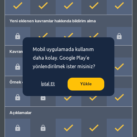
Yeni eklenen kavramlar hakkında bildirim alma
Mobil uygulamada kullanım
Kavram önerme
daha kolay. Google Play'e
yönlendirilmek ister misiniz?
Örnek cümleler
İptal Et
Yükle
Açıklamalar