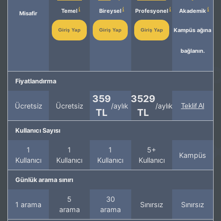
Temel
Bireysel
Profesyonel
Akademik
Misafir
Kampüs ağına
Giriş Yap
Giriş Yap
Giriş Yap
bağlanın.
Fiyatlandırma
359
3529
Ücretsiz
Ücretsiz
/aylık
/aylık
Teklif Al
TL
TL
Kullanıcı Sayısı
1
1
1
5+
Kampüs
Kullanıcı
Kullanıcı
Kullanıcı
Kullanıcı
Günlük arama sınırı
5
30
1 arama
Sınırsız
Sınırsız
arama
arama