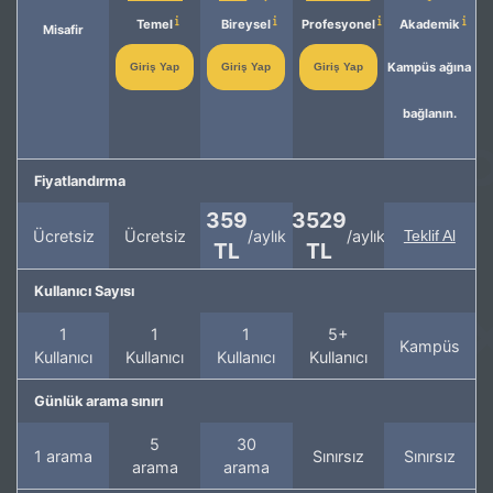
Temel
Bireysel
Profesyonel
Akademik
Misafir
Kampüs ağına
Giriş Yap
Giriş Yap
Giriş Yap
bağlanın.
Fiyatlandırma
359
3529
Ücretsiz
Ücretsiz
/aylık
/aylık
Teklif Al
TL
TL
Kullanıcı Sayısı
1
1
1
5+
Kampüs
Kullanıcı
Kullanıcı
Kullanıcı
Kullanıcı
Günlük arama sınırı
5
30
1 arama
Sınırsız
Sınırsız
arama
arama