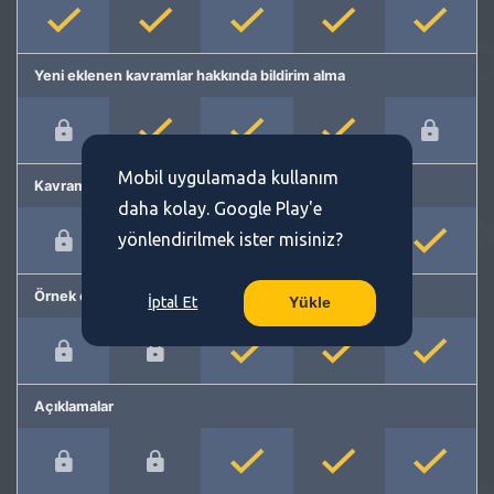
Yeni eklenen kavramlar hakkında bildirim alma
Mobil uygulamada kullanım
Kavram önerme
daha kolay. Google Play'e
yönlendirilmek ister misiniz?
Örnek cümleler
İptal Et
Yükle
Açıklamalar