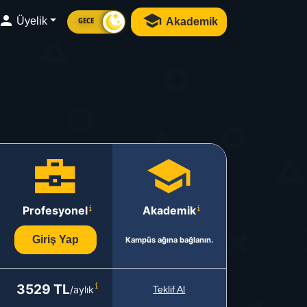
Üyelik
Akademik
GECE
Profesyonel
Akademik
Giriş Yap
Kampüs ağına bağlanın.
3529 TL
/aylık
Teklif Al