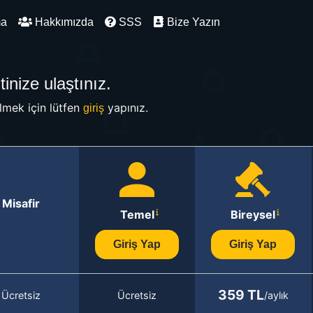
ma
Hakkımızda
SSS
Bize Yazın
inize ulaştınız.
mek için lütfen
yapınız.
giriş
Misafir
Temel
Bireysel
Giriş Yap
Giriş Yap
359 TL
Ücretsiz
Ücretsiz
/aylık