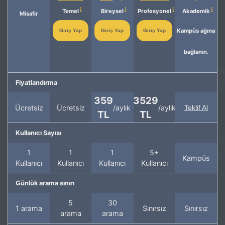
Temel
Bireysel
Profesyonel
Akademik
Misafir
Kampüs ağına
Giriş Yap
Giriş Yap
Giriş Yap
bağlanın.
Fiyatlandırma
359
3529
Ücretsiz
Ücretsiz
/aylık
/aylık
Teklif Al
TL
TL
Kullanıcı Sayısı
1
1
1
5+
Kampüs
Kullanıcı
Kullanıcı
Kullanıcı
Kullanıcı
Günlük arama sınırı
5
30
1 arama
Sınırsız
Sınırsız
arama
arama