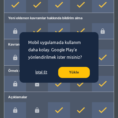
Yeni eklenen kavramlar hakkında bildirim alma
Mobil uygulamada kullanım
Kavram önerme
daha kolay. Google Play'e
yönlendirilmek ister misiniz?
Örnek cümleler
İptal Et
Yükle
Açıklamalar