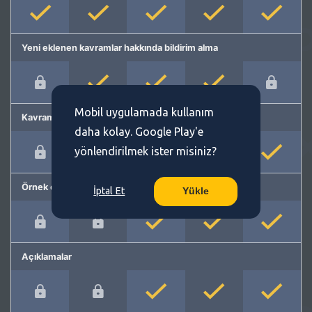
Yeni eklenen kavramlar hakkında bildirim alma
Mobil uygulamada kullanım
Kavram önerme
daha kolay. Google Play'e
yönlendirilmek ister misiniz?
Örnek cümleler
İptal Et
Yükle
Açıklamalar