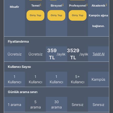
Temel
Bireysel
Profesyonel
Akademik
Misafir
Kampüs ağına
Giriş Yap
Giriş Yap
Giriş Yap
bağlanın.
Fiyatlandırma
359
3529
Ücretsiz
Ücretsiz
/aylık
/aylık
Teklif Al
TL
TL
Kullanıcı Sayısı
1
1
1
5+
Kampüs
Kullanıcı
Kullanıcı
Kullanıcı
Kullanıcı
Günlük arama sınırı
5
30
1 arama
Sınırsız
Sınırsız
arama
arama