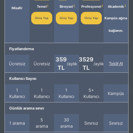
Temel
Bireysel
Profesyonel
Akademik
Misafir
Kampüs ağına
Giriş Yap
Giriş Yap
Giriş Yap
bağlanın.
Fiyatlandırma
359
3529
Ücretsiz
Ücretsiz
/aylık
/aylık
Teklif Al
TL
TL
Kullanıcı Sayısı
1
1
1
5+
Kampüs
Kullanıcı
Kullanıcı
Kullanıcı
Kullanıcı
Günlük arama sınırı
5
30
1 arama
Sınırsız
Sınırsız
arama
arama