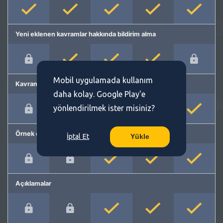
Yeni eklenen kavramlar hakkında bildirim alma
Mobil uygulamada kullanım
Kavram önerme
daha kolay. Google Play'e
yönlendirilmek ister misiniz?
Örnek cümleler
İptal Et
Yükle
Açıklamalar