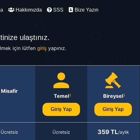
ma
Hakkımızda
SSS
Bize Yazın
inize ulaştınız.
mek için lütfen
yapınız.
giriş
Misafir
Temel
Bireysel
Giriş Yap
Giriş Yap
359 TL
Ücretsiz
Ücretsiz
/aylık