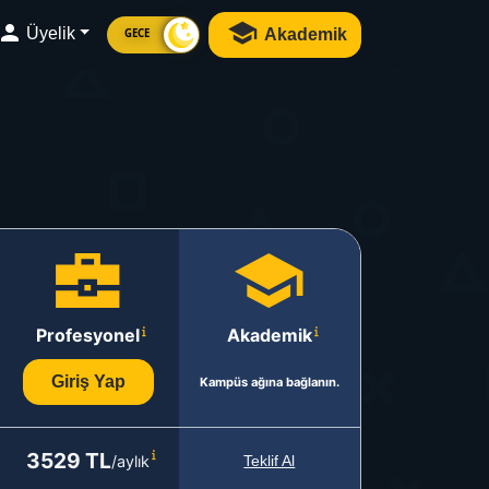
Üyelik
Akademik
GECE
Profesyonel
Akademik
Giriş Yap
Kampüs ağına bağlanın.
3529 TL
/aylık
Teklif Al