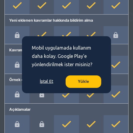
Yeni eklenen kavramlar hakkında bildirim alma
Mobil uygulamada kullanım
Kavram önerme
daha kolay. Google Play'e
yönlendirilmek ister misiniz?
Örnek cümleler
İptal Et
Yükle
Açıklamalar