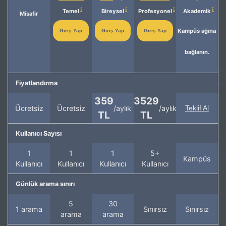
Temel
Bireysel
Profesyonel
Akademik
Misafir
Kampüs ağına
Giriş Yap
Giriş Yap
Giriş Yap
bağlanın.
Fiyatlandırma
359
3529
Ücretsiz
Ücretsiz
/aylık
/aylık
Teklif Al
TL
TL
Kullanıcı Sayısı
1
1
1
5+
Kampüs
Kullanıcı
Kullanıcı
Kullanıcı
Kullanıcı
Günlük arama sınırı
5
30
1 arama
Sınırsız
Sınırsız
arama
arama