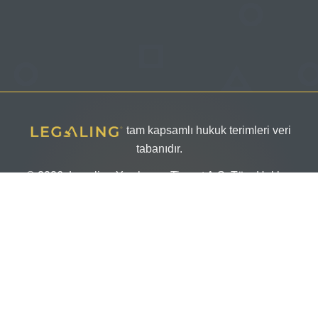
tam kapsamlı hukuk terimleri veri
tabanıdır.
© 2026, Legaling Yazılım ve Ticaret A.Ş. Tüm Hakları
Saklıdır
Veri Sahibi Başvuru Formu
Aydınlatma Metni
Kullanım Koşulları ve Üyelik Sözleşmesi
Çerez Politikası