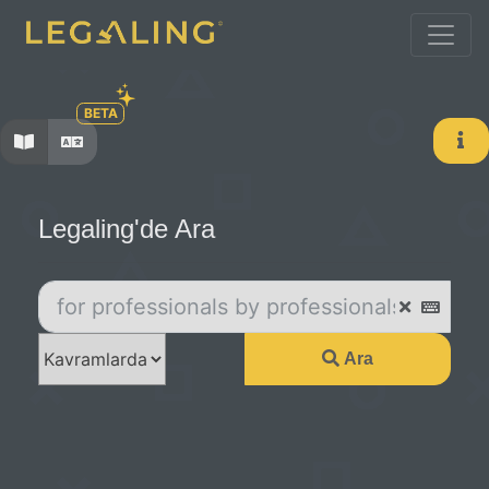
BETA
Legaling'de Ara
Ara