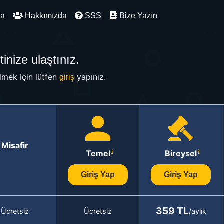
ma
Hakkımızda
SSS
Bize Yazın
inize ulaştınız.
mek için lütfen
yapınız.
giriş
Misafir
Temel
Bireysel
Giriş Yap
Giriş Yap
359 TL
Ücretsiz
Ücretsiz
/aylık