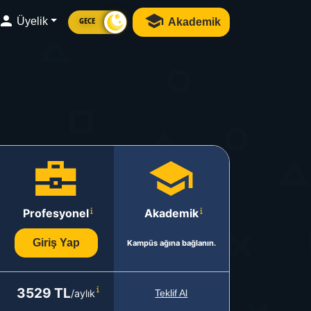
Üyelik
Akademik
GECE
Profesyonel
Akademik
Giriş Yap
Kampüs ağına bağlanın.
3529 TL
/aylık
Teklif Al