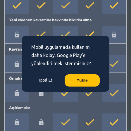
Yeni eklenen kavramlar hakkında bildirim alma
Mobil uygulamada kullanım
Kavram önerme
daha kolay. Google Play'e
yönlendirilmek ister misiniz?
Örnek cümleler
İptal Et
Yükle
Açıklamalar