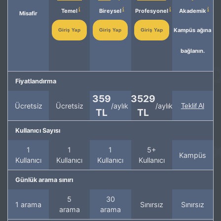
Temel
Bireysel
Profesyonel
Akademik
Misafir
Kampüs ağına
Giriş Yap
Giriş Yap
Giriş Yap
bağlanın.
Fiyatlandırma
359
3529
Ücretsiz
Ücretsiz
/aylık
/aylık
Teklif Al
TL
TL
Kullanıcı Sayısı
1
1
1
5+
Kampüs
Kullanıcı
Kullanıcı
Kullanıcı
Kullanıcı
Günlük arama sınırı
5
30
1 arama
Sınırsız
Sınırsız
arama
arama