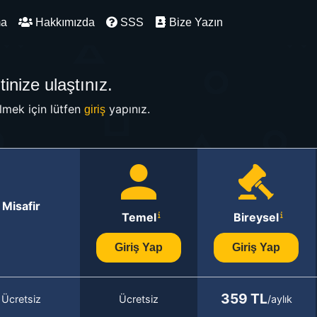
ma
Hakkımızda
SSS
Bize Yazın
inize ulaştınız.
mek için lütfen
yapınız.
giriş
Misafir
Temel
Bireysel
Giriş Yap
Giriş Yap
359 TL
Ücretsiz
Ücretsiz
/aylık