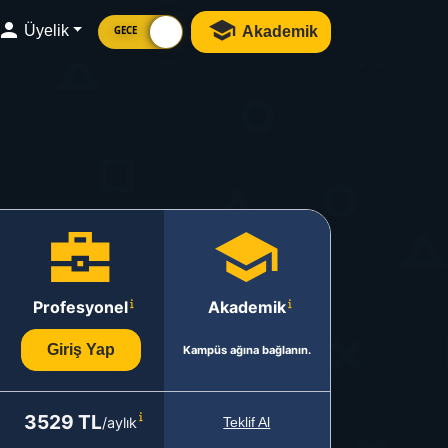
Üyelik
Akademik
GECE
Profesyonel
Akademik
Giriş Yap
Kampüs ağına bağlanın.
3529 TL
/aylık
Teklif Al