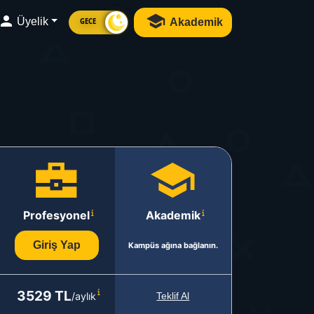
Üyelik
Akademik
GECE
Profesyonel
Akademik
Giriş Yap
Kampüs ağına bağlanın.
3529 TL
/aylık
Teklif Al