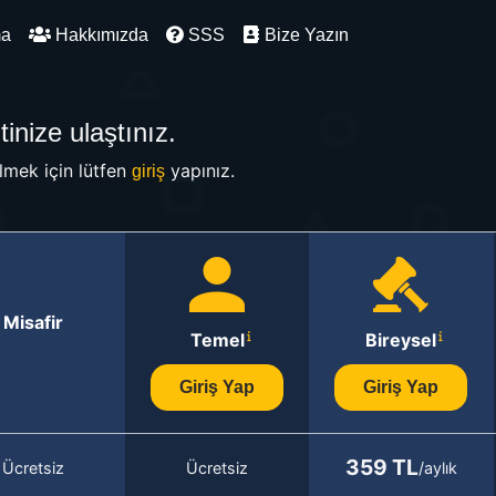
ma
Hakkımızda
SSS
Bize Yazın
inize ulaştınız.
mek için lütfen
yapınız.
giriş
Misafir
Temel
Bireysel
Giriş Yap
Giriş Yap
359 TL
Ücretsiz
Ücretsiz
/aylık