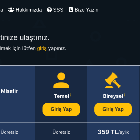
ma
Hakkımızda
SSS
Bize Yazın
inize ulaştınız.
mek için lütfen
yapınız.
giriş
Misafir
Temel
Bireysel
Giriş Yap
Giriş Yap
359 TL
Ücretsiz
Ücretsiz
/aylık