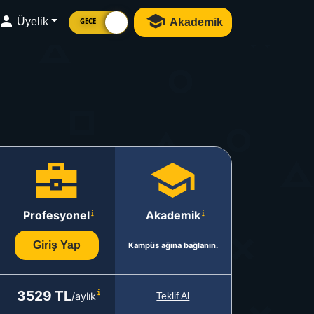
Üyelik
Akademik
GECE
Profesyonel
Akademik
Giriş Yap
Kampüs ağına bağlanın.
3529 TL
/aylık
Teklif Al