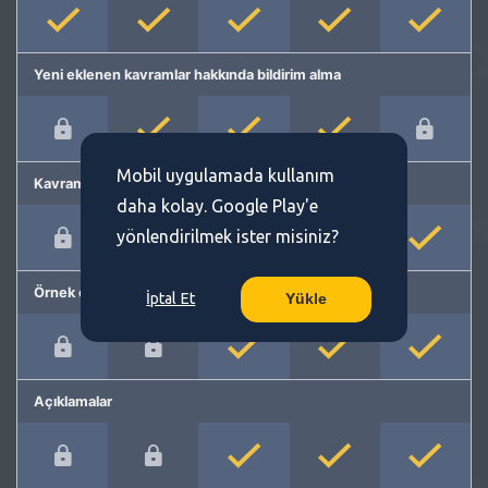
Yeni eklenen kavramlar hakkında bildirim alma
Mobil uygulamada kullanım
Kavram önerme
daha kolay. Google Play'e
yönlendirilmek ister misiniz?
Örnek cümleler
İptal Et
Yükle
Açıklamalar