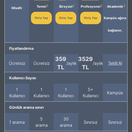
Temel
Bireysel
Profesyonel
Akademik
Misafir
Kampüs ağına
Giriş Yap
Giriş Yap
Giriş Yap
bağlanın.
Fiyatlandırma
359
3529
Ücretsiz
Ücretsiz
/aylık
/aylık
Teklif Al
TL
TL
Kullanıcı Sayısı
1
1
1
5+
Kampüs
Kullanıcı
Kullanıcı
Kullanıcı
Kullanıcı
Günlük arama sınırı
5
30
1 arama
Sınırsız
Sınırsız
arama
arama