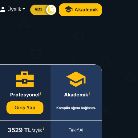
Üyelik
Akademik
GECE
Profesyonel
Akademik
Giriş Yap
Kampüs ağına bağlanın.
3529 TL
/aylık
Teklif Al