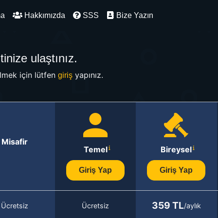
ma
Hakkımızda
SSS
Bize Yazın
inize ulaştınız.
mek için lütfen
yapınız.
giriş
Misafir
Temel
Bireysel
Giriş Yap
Giriş Yap
359 TL
Ücretsiz
Ücretsiz
/aylık