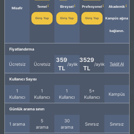
Temel
Bireysel
Profesyonel
Akademik
Misafir
Kampüs ağına
Giriş Yap
Giriş Yap
Giriş Yap
bağlanın.
Fiyatlandırma
359
3529
Ücretsiz
Ücretsiz
/aylık
/aylık
Teklif Al
TL
TL
Kullanıcı Sayısı
1
1
1
5+
Kampüs
Kullanıcı
Kullanıcı
Kullanıcı
Kullanıcı
Günlük arama sınırı
5
30
1 arama
Sınırsız
Sınırsız
arama
arama