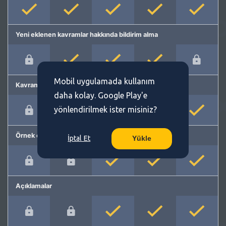
Yeni eklenen kavramlar hakkında bildirim alma
Mobil uygulamada kullanım
Kavram önerme
daha kolay. Google Play'e
yönlendirilmek ister misiniz?
Örnek cümleler
İptal Et
Yükle
Açıklamalar